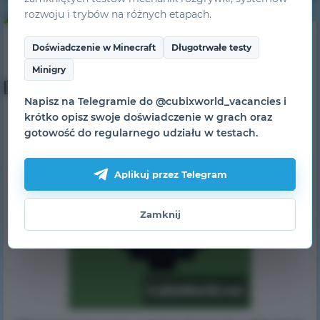
rozwoju i trybów na różnych etapach.
Greater Eye of Ender
[1.16.5]
[1.20.6]
Doświadczenie w Minecraft
Długotrwałe testy
[1.21]
Minigry
[1.16.5]
[1.20.6]
[1.21]
Napisz na Telegramie do @cubixworld_vacancies i
krótko opisz swoje doświadczenie w grach oraz
gotowość do regularnego udziału w testach.
Aplikuj przez Telegram
Zamknij