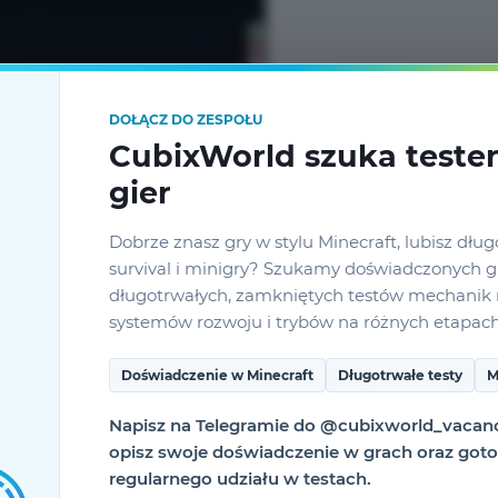
DOŁĄCZ DO ZESPOŁU
CubixWorld szuka teste
gier
Dobrze znasz gry w stylu Minecraft, lubisz dł
survival i minigry? Szukamy doświadczonych g
 mod całkowicie przekształca interfejs, dodając wsparcie dla
długotrwałych, zamkniętych testów mechanik 
gap szansy na zmianę swojego doświadczenia w grze!
systemów rozwoju i trybów na różnych etapach
Więcej szczegółów
Doświadczenie w Minecraft
Długotrwałe testy
M
Napisz na Telegramie do @cubixworld_vacanc
opisz swoje doświadczenie w grach oraz got
regularnego udziału w testach.