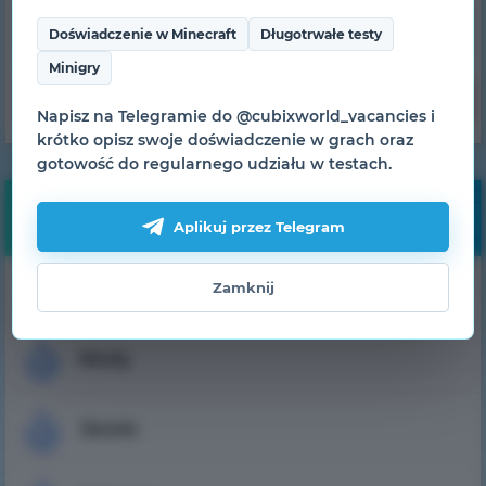
Rejestracja
Doświadczenie w Minecraft
Długotrwałe testy
Minigry
Zapomniałeś hasła?
Napisz na Telegramie do @cubixworld_vacancies i
krótko opisz swoje doświadczenie w grach oraz
gotowość do regularnego udziału w testach.
Nawigacja
Aplikuj przez Telegram
Pobierz launcher
Zamknij
Mody
Skórki