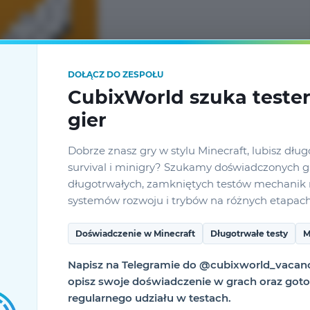
DOŁĄCZ DO ZESPOŁU
CubixWorld szuka teste
gier
Dobrze znasz gry w stylu Minecraft, lubisz dł
obyć pióra w Minecraft? Mod Chicken Drop Feathers rozwiązuje
su do czasu zrzucać 0-2 pióra, co zwiększa komfort gry.
survival i minigry? Szukamy doświadczonych g
długotrwałych, zamkniętych testów mechanik 
Więcej szczegółów
systemów rozwoju i trybów na różnych etapach
Doświadczenie w Minecraft
Długotrwałe testy
M
.4]
[1.20.6]
[1.21]
[1.7.10]
[1.12.2]
[1.16.5]
Napisz na Telegramie do @cubixworld_vacanc
opisz swoje doświadczenie w grach oraz got
regularnego udziału w testach.