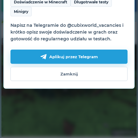
Doświadczenie w Minecraft
Więcej szczegółów
Długotrwałe testy
Minigry
Napisz na Telegramie do @cubixworld_vacancies i
Tax Free Levels
[1.16.5]
[1.20.6]
krótko opisz swoje doświadczenie w grach oraz
gotowość do regularnego udziału w testach.
[1.16.5]
[1.20.6]
Aplikuj przez Telegram
Zamknij