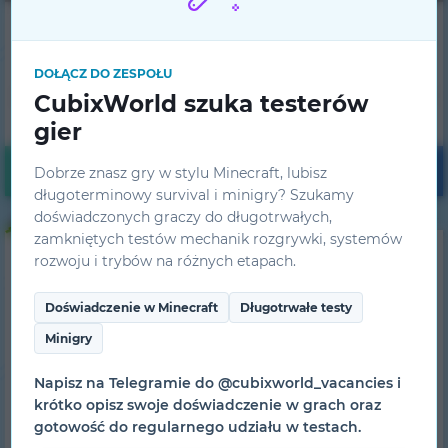
Zanurz się w świat Enhanced Armaments dla Minecraft!
Ten mod nie tylko ulepsza twoje miecze i zbroję, ale także
dodaje unikalne umiejętności, które rozwijają się w miarę
DOŁĄCZ DO ZESPOŁU
użycia. Ulepszaj swoje przedmioty, odkrywaj nowe
możliwości i ciesz się niesamowitym doświadczeniem gry!
CubixWorld szuka testerów
gier
21 paź 2025 10:54
Więcej szczegółów
Dobrze znasz gry w stylu Minecraft, lubisz
długoterminowy survival i minigry? Szukamy
doświadczonych graczy do długotrwałych,
zamkniętych testów mechanik rozgrywki, systemów
Oxygen: Exchange
[1.12.2]
rozwoju i trybów na różnych etapach.
Doświadczenie w Minecraft
Długotrwałe testy
Minigry
Napisz na Telegramie do @cubixworld_vacancies i
krótko opisz swoje doświadczenie w grach oraz
gotowość do regularnego udziału w testach.