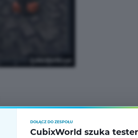
DOŁĄCZ DO ZESPOŁU
CubixWorld szuka teste