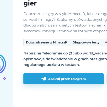
gier
wymi paczkami i serwerami
Dobrze znasz gry w stylu Minecraft, lubisz dł
survival i minigry? Szukamy doświadczonych g
długotrwałych, zamkniętych testów mechanik 
systemów rozwoju i trybów na różnych etapach
Doświadczenie w Minecraft
Długotrwałe testy
M
Napisz na Telegramie do @cubixworld_vacanc
opisz swoje doświadczenie w grach oraz got
regularnego udziału w testach.
ar
Aplikuj przez Telegram
odów z innymi graczami! Wszystko to jest
rwerach Minecraft - CubixWorld!
by grać na serwerach z unikalnymi modyfikacjami
siącami graczy.