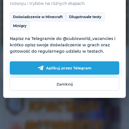
rozwoju i trybów na różnych etapach.
Doświadczenie w Minecraft
Długotrwałe testy
Minigry
Napisz na Telegramie do @cubixworld_vacancies i
krótko opisz swoje doświadczenie w grach oraz
gotowość do regularnego udziału w testach.
Чистый кристалл истинного кварца
Aplikuj przez Telegram
Гайды к модам
Zamknij