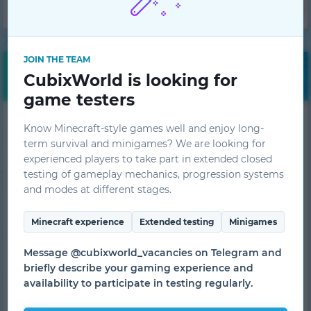
Forgot your password
JOIN THE TEAM
Navigation
CubixWorld is looking for
game testers
Download the launcher
Know Minecraft-style games well and enjoy long-
term survival and minigames? We are looking for
experienced players to take part in extended closed
Mods
testing of gameplay mechanics, progression systems
and modes at different stages.
Skins
Minecraft experience
Extended testing
Minigames
Message @cubixworld_vacancies on Telegram and
Cloaks
briefly describe your gaming experience and
availability to participate in testing regularly.
Player ranking