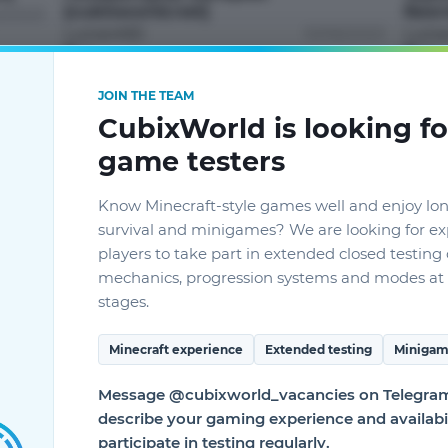
[cubixworld.net]
биог
2/2023
LumenMD
10/06/2023
Lum
-1
-1
JOIN THE TEAM
CubixWorld is looking fo
game testers
Know Minecraft-style games well and enjoy lo
survival and minigames? We are looking for e
players to take part in extended closed testin
[1]:
АВТОАЛХИМИЯ И ФЕРМА
Гайд
mechanics, progression systems and modes at 
й
ИЗУМРУДОВ. Гайд по моду
1.7.1
stages.
CubixThaumicAdditions
Lum
[cubixworld.net]
5/2023
-1
Minecraft experience
Extended testing
Minigam
LumenMD
10/03/2023
-1
Message @cubixworld_vacancies on Telegram 
describe your gaming experience and availabil
participate in testing regularly.