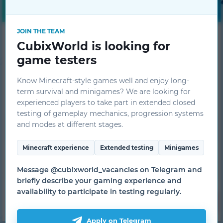
Log in
JOIN THE TEAM
CubixWorld is looking for
game testers
Know Minecraft-style games well and enjoy long-
term survival and minigames? We are looking for
experienced players to take part in extended closed
testing of gameplay mechanics, progression systems
and modes at different stages.
Log in
Minecraft experience
Extended testing
Minigames
Registration
Message @cubixworld_vacancies on Telegram and
briefly describe your gaming experience and
availability to participate in testing regularly.
Forgot your password
Apply on Telegram