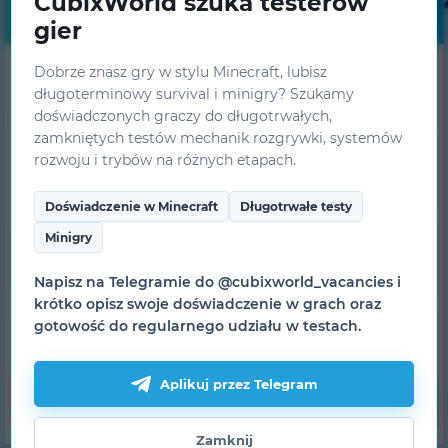
CubixWorld szuka testerów
Logowanie
gier
Dobrze znasz gry w stylu Minecraft, lubisz
długoterminowy survival i minigry? Szukamy
doświadczonych graczy do długotrwałych,
zamkniętych testów mechanik rozgrywki, systemów
rozwoju i trybów na różnych etapach.
Doświadczenie w Minecraft
Długotrwałe testy
Minigry
Zaloguj się
Napisz na Telegramie do @cubixworld_vacancies i
krótko opisz swoje doświadczenie w grach oraz
gotowość do regularnego udziału w testach.
Rejestracja
Aplikuj przez Telegram
Zapomniałeś hasła?
Zamknij