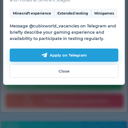
and modes at different stages.
Minecraft experience
Extended testing
Minigames
Message @cubixworld_vacancies on Telegram and
briefly describe your gaming experience and
availability to participate in testing regularly.
Apply on Telegram
Log in
Close
Registration
Forgot your password