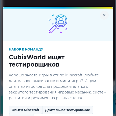
×
НАБОР В КОМАНДУ
CubixWorld ищет
тестировщиков
Хорошо знаете игры в стиле Minecraft, любите
длительное выживание и мини-игры? Ищем
опытных игроков для продолжительного
закрытого тестирования игровых механик, систем
развития и режимов на разных этапах.
Авторизация
Опыт в Minecraft
Длительное тестирование