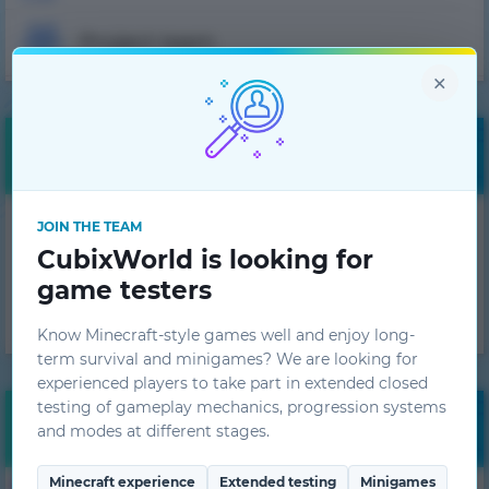
Project team
×
Free bonuses
Get daily bonuses!
JOIN THE TEAM
CubixWorld is looking for
GET
game testers
Know Minecraft-style games well and enjoy long-
term survival and minigames? We are looking for
experienced players to take part in extended closed
testing of gameplay mechanics, progression systems
Monitoring
and modes at different stages.
Minecraft experience
Extended testing
Minigames
1.7.10