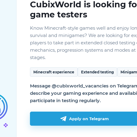
CubixWorld is looking fo
мистика», хочу понять что ей нужно для
game testers
Know Minecraft-style games well and enjoy lo
survival and minigames? We are looking for e
лы и золотой блок
players to take part in extended closed testin
mechanics, progression systems and modes at 
stages.
alaxy
рым пчелам необходим золотой блок, но даже после
и на дистанции, пчелы продолжают жаловаться на
Minecraft experience
Extended testing
Minigam
Message @cubixworld_vacancies on Telegram 
describe your gaming experience and availabil
participate in testing regularly.
Apply on Telegram