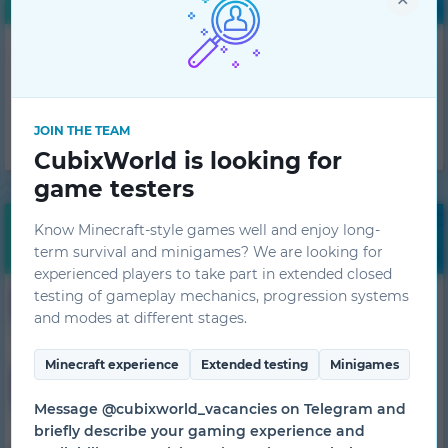
Get daily bonuses!
GET
JOIN THE TEAM
CubixWorld is looking for
game testers
Know Minecraft-style games well and enjoy long-
Monitoring
term survival and minigames? We are looking for
experienced players to take part in extended closed
28
1.7.10
testing of gameplay mechanics, progression systems
HiTech
and modes at different stages.
1 server
from 500
Minecraft experience
Extended testing
Minigames
17
1.7.10
SkyTech
1 server
Message @cubixworld_vacancies on Telegram and
from 300
briefly describe your gaming experience and