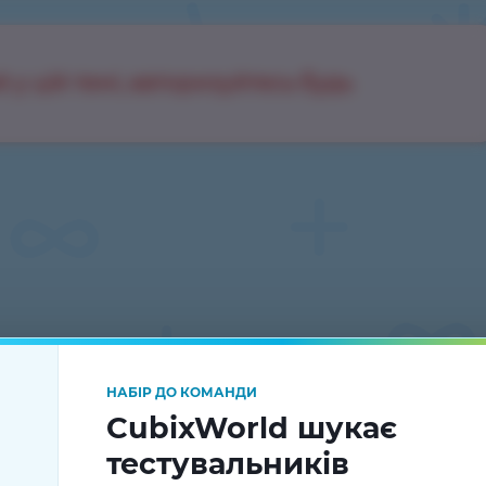
 у цій темі, авторизуйтесь будь
НАБІР ДО КОМАНДИ
CubixWorld шукає
тестувальників