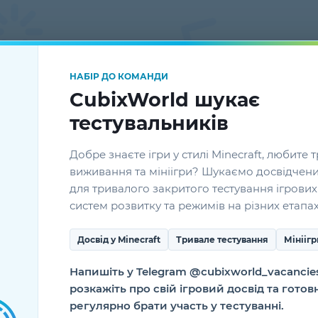
НАБІР ДО КОМАНДИ
CubixWorld шукає
тестувальників
Добре знаєте ігри у стилі Minecraft, любите 
виживання та мініігри? Шукаємо досвідчени
для тривалого закритого тестування ігрових
систем розвитку та режимів на різних етапах
Досвід у Minecraft
Тривале тестування
Мінііг
Напишіть у Telegram @cubixworld_vacancies
розкажіть про свій ігровий досвід та готов
регулярно брати участь у тестуванні.