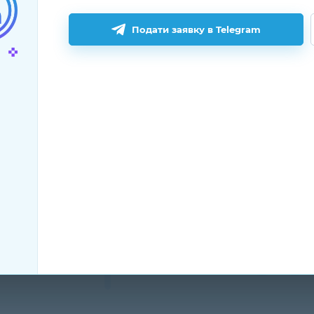
Подати заявку в Telegram