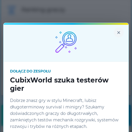
Ranking graczy
Lista banów
×
Pytanie-odpowiedź
Wsparcie techniczne
DOŁĄCZ DO ZESPOŁU
CubixWorld szuka testerów
Zespół projektowy
gier
Dobrze znasz gry w stylu Minecraft, lubisz
długoterminowy survival i minigry? Szukamy
doświadczonych graczy do długotrwałych,
Darmowe bonusy
zamkniętych testów mechanik rozgrywki, systemów
rozwoju i trybów na różnych etapach.