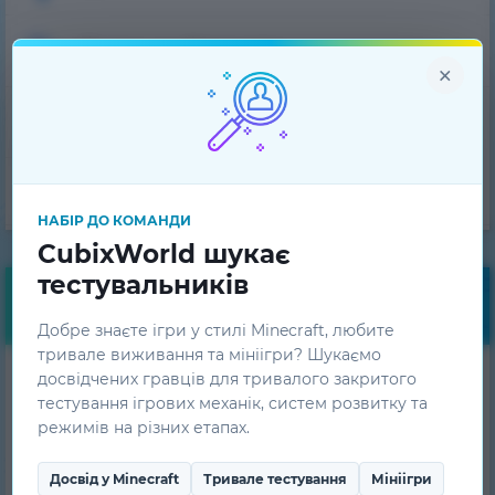
Питання-Відповідь
×
Технічна підтримка
Команда проєкту
НАБІР ДО КОМАНДИ
CubixWorld шукає
тестувальників
Безкоштовні бонуси
Добре знаєте ігри у стилі Minecraft, любите
тривале виживання та мініігри? Шукаємо
Отримуй щоденні
досвідчених гравців для тривалого закритого
тестування ігрових механік, систем розвитку та
бонуси!
режимів на різних етапах.
ОТРИМАТИ
Досвід у Minecraft
Тривале тестування
Мініігри