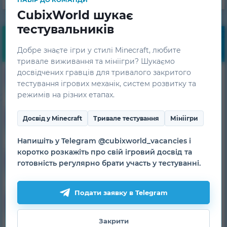
CubixWorld шукає
тестувальників
Моніторинг
Добре знаєте ігри у стилі Minecraft, любите
тривале виживання та мініігри? Шукаємо
74
1.7.10
досвідчених гравців для тривалого закритого
HiTech
тестування ігрових механік, систем розвитку та
1 сервер
з 500
режимів на різних етапах.
41
1.7.10
SkyTech
Досвід у Minecraft
Тривале тестування
Мініігри
1 сервер
з 300
Напишіть у Telegram @cubixworld_vacancies і
коротко розкажіть про свій ігровий досвід та
94
1.7.10
TechnoMagic
готовність регулярно брати участь у тестуванні.
1 сервер
з 750
Подати заявку в Telegram
27
1.7.10
MagicRPG
1 сервер
з 500
Закрити