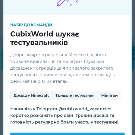
Ваш никнейм, сервер
:
Доказательства нарушения
(скриншоты/
видео) отмена, всё хорошо
НАБІР ДО КОМАНДИ
CubixWorld шукає
тестувальників
Добре знаєте ігри у стилі Minecraft, любите
Авторизація
тривале виживання та мініігри? Шукаємо
досвідчених гравців для тривалого закритого
тестування ігрових механік, систем розвитку та
режимів на різних етапах.
Досвід у Minecraft
Тривале тестування
Мініігри
Напишіть у Telegram @cubixworld_vacancies і
коротко розкажіть про свій ігровий досвід та
готовність регулярно брати участь у тестуванні.