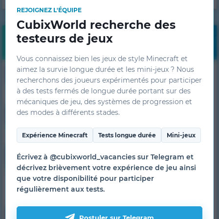
REJOIGNEZ L'ÉQUIPE
CubixWorld recherche des
testeurs de jeux
Monitoring
Vous connaissez bien les jeux de style Minecraft et
81
1.7.10
aimez la survie longue durée et les mini-jeux ? Nous
HiTech
recherchons des joueurs expérimentés pour participer
1 serveur
sur 500
à des tests fermés de longue durée portant sur des
mécaniques de jeu, des systèmes de progression et
34
1.7.10
des modes à différents stades.
SkyTech
1 serveur
sur 300
Expérience Minecraft
Tests longue durée
Mini-jeux
1.7.10
TechnoMagic
Écrivez à @cubixworld_vacancies sur Telegram et
1 serveur
décrivez brièvement votre expérience de jeu ainsi
104
que votre disponibilité pour participer
régulièrement aux tests.
sur 750
1.7.10
MagicRPG
Postuler sur Telegram