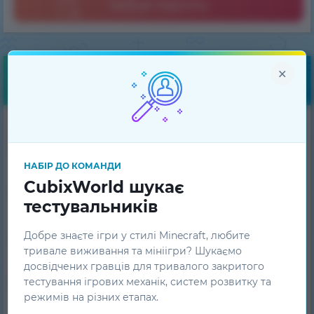
Забув пароль
×
Навігація
Скачати лаунчер
НАБІР ДО КОМАНДИ
Моди
CubixWorld шукає
тестувальників
Скіни
Добре знаєте ігри у стилі Minecraft, любите
тривале виживання та мініігри? Шукаємо
Плащі
досвідчених гравців для тривалого закритого
тестування ігрових механік, систем розвитку та
режимів на різних етапах.
Рейтинг гравців