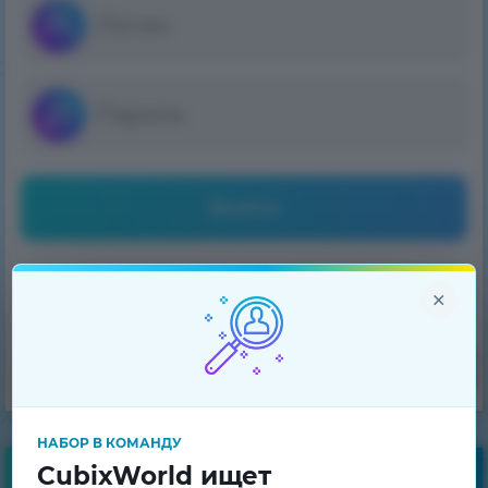
Войти
×
Регистрация
Забыл пароль
НАБОР В КОМАНДУ
CubixWorld ищет