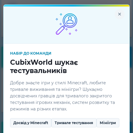
Технічна підтримка
×
Команда проєкту
НАБІР ДО КОМАНДИ
Безкоштовні бонуси
CubixWorld шукає
тестувальників
Отримуй щоденні
Добре знаєте ігри у стилі Minecraft, любите
бонуси!
тривале виживання та мініігри? Шукаємо
досвідчених гравців для тривалого закритого
ОТРИМАТИ
тестування ігрових механік, систем розвитку та
режимів на різних етапах.
Досвід у Minecraft
Тривале тестування
Мініігри