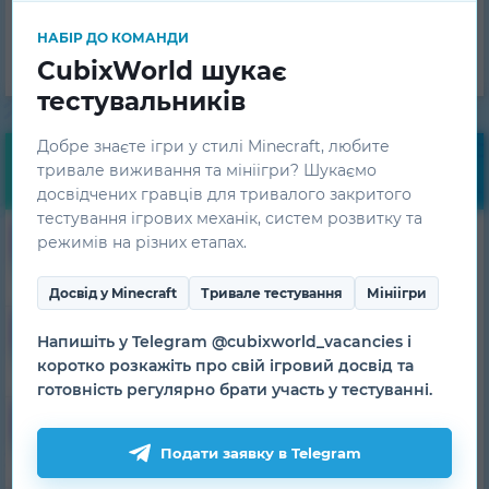
бонуси!
ОТРИМАТИ
НАБІР ДО КОМАНДИ
CubixWorld шукає
тестувальників
Добре знаєте ігри у стилі Minecraft, любите
Моніторинг
тривале виживання та мініігри? Шукаємо
досвідчених гравців для тривалого закритого
тестування ігрових механік, систем розвитку та
70
1.7.10
HiTech
режимів на різних етапах.
1 сервер
з 500
Досвід у Minecraft
Тривале тестування
Мініігри
33
1.7.10
SkyTech
Напишіть у Telegram @cubixworld_vacancies і
1 сервер
з 300
коротко розкажіть про свій ігровий досвід та
готовність регулярно брати участь у тестуванні.
81
1.7.10
TechnoMagic
1 сервер
Подати заявку в Telegram
з 750