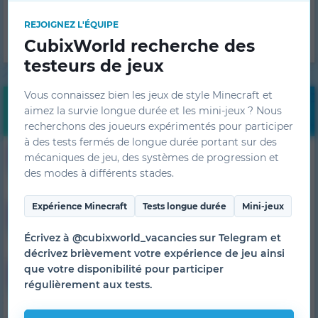
quotidiens !
REJOIGNEZ L'ÉQUIPE
OBTENIR
CubixWorld recherche des
testeurs de jeux
Vous connaissez bien les jeux de style Minecraft et
aimez la survie longue durée et les mini-jeux ? Nous
Monitoring
recherchons des joueurs expérimentés pour participer
à des tests fermés de longue durée portant sur des
58
1.7.10
HiTech
mécaniques de jeu, des systèmes de progression et
des modes à différents stades.
1 serveur
sur 500
Expérience Minecraft
Tests longue durée
Mini-jeux
20
1.7.10
SkyTech
1 serveur
Écrivez à @cubixworld_vacancies sur Telegram et
sur 300
décrivez brièvement votre expérience de jeu ainsi
77
1.7.10
que votre disponibilité pour participer
TechnoMagic
régulièrement aux tests.
1 serveur
sur 750