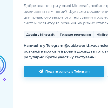
Добре знаєте ігри у стилі Minecraft, любите 
виживання та мініігри? Шукаємо досвідчени
 у цій темі, авторизуйтесь будь
для тривалого закритого тестування ігрових
систем розвитку та режимів на різних етапах
Досвід у Minecraft
Тривале тестування
Мінііг
Напишіть у Telegram @cubixworld_vacancies
розкажіть про свій ігровий досвід та готов
регулярно брати участь у тестуванні.
Подати заявку в Telegram