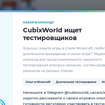
НАБОР В КОМАНДУ
CubixWorld ищет
тестировщиков
Хорошо знаете игры в стиле Minecraft, люби
длительное выживание и мини-игры? Ищем
игроков для продолжительного закрытого
Potion Bundles! Связывайте три зелья в удобные упаковки,
тестирования игровых механик, систем разв
, поддержка всех зелий, включая модифицированные.
режимов на разных этапах.
Подробнее
Опыт в Minecraft
Длительное тестирование
М
[1.16.5]
[1.19.4]
[1.21]
Напишите в Telegram @cubixworld_vacanci
коротко расскажите о своем игровом опы
готовности регулярно участвовать в тест