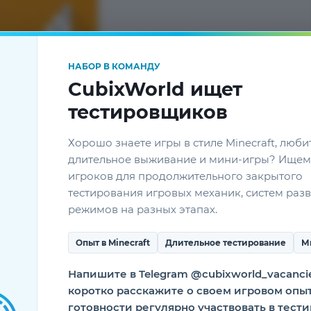
НАБОР В КОМАНДУ
CubixWorld ищет
тестировщиков
Хорошо знаете игры в стиле Minecraft, люби
длительное выживание и мини-игры? Ищем
игроков для продолжительного закрытого
ерьев в Minecraft? Мод Chicken Drop Feathers решает эту
тестирования игровых механик, систем разв
емя от времени сбрасывать 0-2 пера, добавляя больше
режимов на разных этапах.
обства в игру.
Подробнее
Опыт в Minecraft
Длительное тестирование
М
Напишите в Telegram @cubixworld_vacanci
коротко расскажите о своем игровом опы
готовности регулярно участвовать в тест