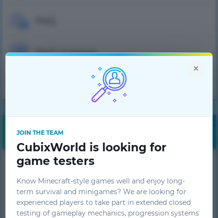
FAQ
Tech support
×
Project team
Free bonuses
JOIN THE TEAM
CubixWorld is looking for
game testers
Get daily bonuses!
Know Minecraft-style games well and enjoy long-
GET
term survival and minigames? We are looking for
experienced players to take part in extended closed
testing of gameplay mechanics, progression systems