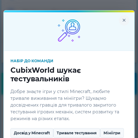
Питання-Відповідь
×
Технічна підтримка
Команда проєкту
НАБІР ДО КОМАНДИ
CubixWorld шукає
тестувальників
Безкоштовні бонуси
Добре знаєте ігри у стилі Minecraft, любите
тривале виживання та мініігри? Шукаємо
Отримуй щоденні
досвідчених гравців для тривалого закритого
тестування ігрових механік, систем розвитку та
бонуси!
режимів на різних етапах.
ОТРИМАТИ
Досвід у Minecraft
Тривале тестування
Мініігри