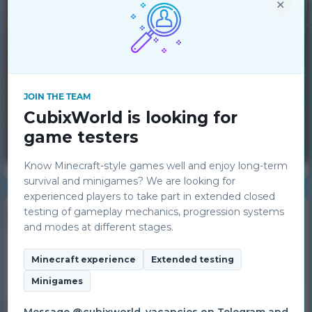
×
JOIN THE TEAM
CubixWorld is looking for
game testers
Know Minecraft-style games well and enjoy long-term
survival and minigames? We are looking for
experienced players to take part in extended closed
testing of gameplay mechanics, progression systems
and modes at different stages.
leg271
write in discussion
Грег и новая версия
майна
Minecraft experience
Extended testing
Jul 12, 2026 8:57 AM
Minigames
Я обоими руками и ногами за , что то новенькое
Message @cubixworld_vacancies on Telegram and