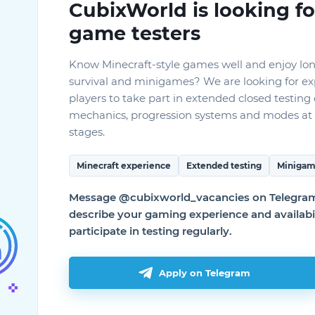
CubixWorld is looking fo
game testers
материя
Know Minecraft-style games well and enjoy lo
survival and minigames? We are looking for e
 :)
players to take part in extended closed testin
mechanics, progression systems and modes at 
stages.
Minecraft experience
Extended testing
Minigam
Message @cubixworld_vacancies on Telegram 
describe your gaming experience and availabil
om, всегда поможет и подскажет, респект :)
participate in testing regularly.
Apply on Telegram