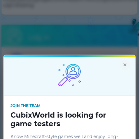
usp=sharing
Log in
×
JOIN THE TEAM
Log in
CubixWorld is looking for
game testers
Know Minecraft-style games well and enjoy long-