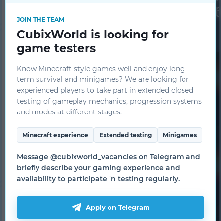
JOIN THE TEAM
CubixWorld is looking for
game testers
Know Minecraft-style games well and enjoy long-
term survival and minigames? We are looking for
experienced players to take part in extended closed
testing of gameplay mechanics, progression systems
and modes at different stages.
Minecraft experience
Extended testing
Minigames
Message @cubixworld_vacancies on Telegram and
briefly describe your gaming experience and
availability to participate in testing regularly.
Apply on Telegram