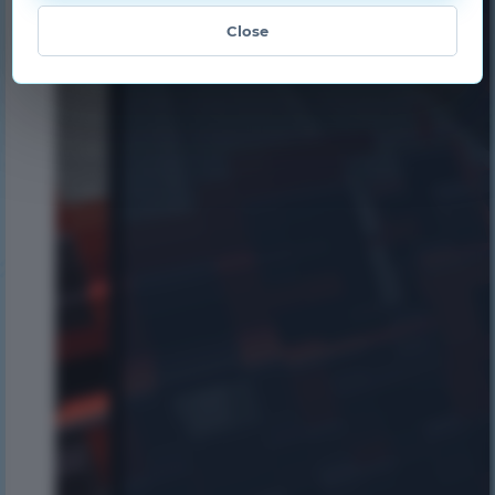
Close