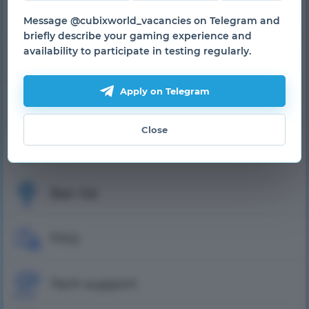
Mods
Message @cubixworld_vacancies on Telegram and
briefly describe your gaming experience and
availability to participate in testing regularly.
Skins
Apply on Telegram
Cloaks
Close
Player ranking
Ban list
FAQ
Tech support