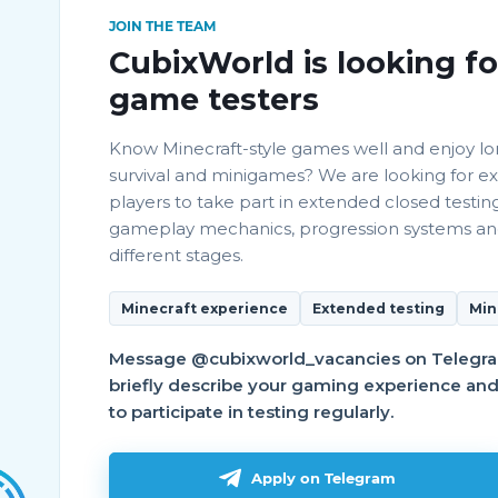
JOIN THE TEAM
CubixWorld is looking fo
game testers
ставляться НЕ обрезанными
Know Minecraft-style games well and enjoy l
инстве случаев мы не принимаем такой
survival and minigames? We are looking for e
шот и\или видео);
players to take part in extended closed testin
кта не было, кроме как нецензурная
gameplay mechanics, progression systems a
 MaxWinner наказал наш Олег.
different stages.
роекта не освобождает Вас от
Minecraft experience
Extended testing
Min
Message @cubixworld_vacancies on Telegr
briefly describe your gaming experience and a
to participate in testing regularly.
Apply on Telegram