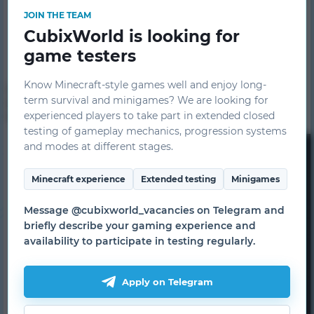
бронзовые соты (которые невозможно
JOIN THE TEAM
добыть), на Tinkers bronze comb, которые
CubixWorld is looking for
добываются с Лужённо-бронзовой пчелы.
Иначе эту линейку квестов невозможно
game testers
выполнить полностью без этого.
Know Minecraft-style games well and enjoy long-
UPD: также сейчас выяснил, что получение
term survival and minigames? We are looking for
жумчужной пчелы также невозможно, добавьте
experienced players to take part in extended closed
крафт создания ей, пожалуйста :с
testing of gameplay mechanics, progression systems
and modes at different stages.
Minecraft experience
Extended testing
Minigames
Message @cubixworld_vacancies on Telegram and
briefly describe your gaming experience and
availability to participate in testing regularly.
Apply on Telegram