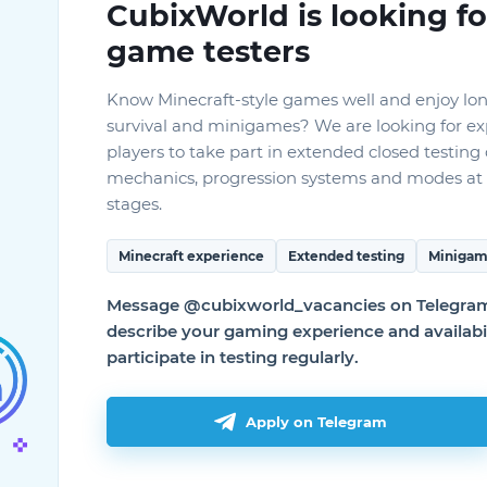
CubixWorld is looking fo
сты
Answers:
2
Oculin
game testers
Views:
705
Jul 16, 2025 1:57
AM
Know Minecraft-style games well and enjoy lo
survival and minigames? We are looking for e
players to take part in extended closed testin
mechanics, progression systems and modes at 
ился квест на крафт
stages.
Minecraft experience
Extended testing
Minigam
ликатора, хотя держу его в руке.
Message @cubixworld_vacancies on Telegram 
describe your gaming experience and availabil
participate in testing regularly.
ломал игру(не могу жить без игры)
Apply on Telegram
oMagic