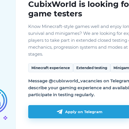
CubixWorld is looking fo
game testers
Know Minecraft-style games well and enjoy lo
survival and minigames? We are looking for e
players to take part in extended closed testin
mechanics, progression systems and modes at 
stages.
Minecraft experience
Extended testing
Minigam
Message @cubixworld_vacancies on Telegram 
describe your gaming experience and availabil
participate in testing regularly.
Apply on Telegram