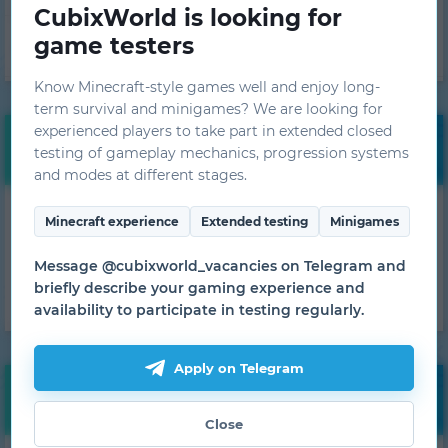
CubixWorld is looking for
game testers
Project team
Know Minecraft-style games well and enjoy long-
term survival and minigames? We are looking for
experienced players to take part in extended closed
Free bonuses
testing of gameplay mechanics, progression systems
and modes at different stages.
Get daily bonuses!
Minecraft experience
Extended testing
Minigames
GET
Message @cubixworld_vacancies on Telegram and
briefly describe your gaming experience and
availability to participate in testing regularly.
Apply on Telegram
Monitoring
Close