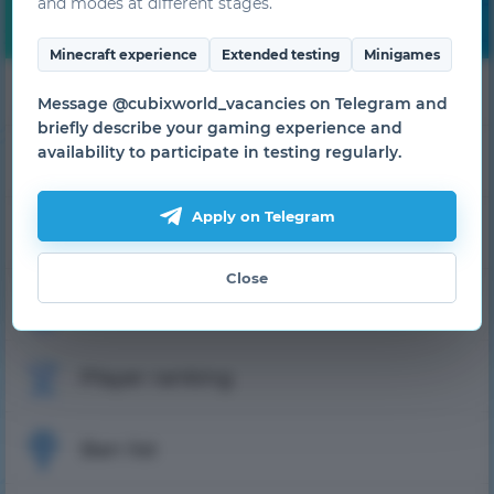
and modes at different stages.
Navigation
Minecraft experience
Extended testing
Minigames
Download the launcher
Message @cubixworld_vacancies on Telegram and
briefly describe your gaming experience and
availability to participate in testing regularly.
Mods
Apply on Telegram
Skins
Close
Cloaks
Player ranking
Ban list