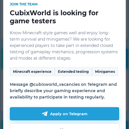
JOIN THE TEAM
Tech support
CubixWorld is looking for
game testers
Project team
Know Minecraft-style games well and enjoy long-
term survival and minigames? We are looking for
experienced players to take part in extended closed
testing of gameplay mechanics, progression systems
and modes at different stages.
Free bonuses
Minecraft experience
Extended testing
Minigames
Get daily bonuses!
Message @cubixworld_vacancies on Telegram and
GET
briefly describe your gaming experience and
availability to participate in testing regularly.
Apply on Telegram