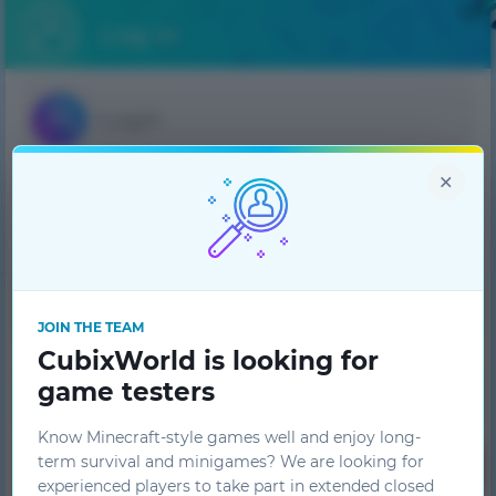
Log in
×
Log in
JOIN THE TEAM
CubixWorld is looking for
game testers
Registration
Know Minecraft-style games well and enjoy long-
term survival and minigames? We are looking for
Forgot your password
experienced players to take part in extended closed