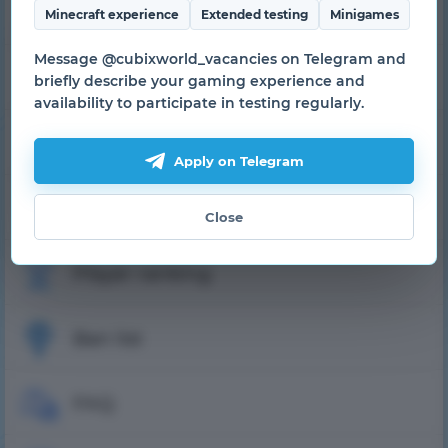
Download the launcher
Minecraft experience
Extended testing
Minigames
Message @cubixworld_vacancies on Telegram and
Mods
briefly describe your gaming experience and
availability to participate in testing regularly.
Skins
Apply on Telegram
Cloaks
Close
Player ranking
Ban list
FAQ