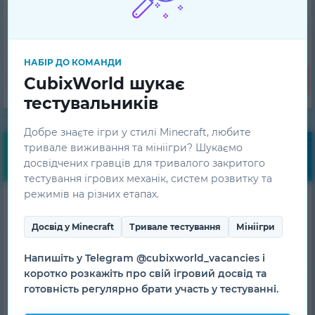
Реєстрація
НАБІР ДО КОМАНДИ
Забув пароль
CubixWorld шукає
тестувальників
Добре знаєте ігри у стилі Minecraft, любите
тривале виживання та мініігри? Шукаємо
Навігація
досвідчених гравців для тривалого закритого
тестування ігрових механік, систем розвитку та
режимів на різних етапах.
Скачати лаунчер
Досвід у Minecraft
Тривале тестування
Мініігри
Моди
Напишіть у Telegram @cubixworld_vacancies і
коротко розкажіть про свій ігровий досвід та
готовність регулярно брати участь у тестуванні.
Скіни