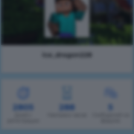
ice_dragon228
2805
288
5
Дней с
Наиграно часов
Сообщений на
регистрации
форуме