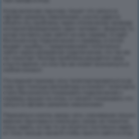
при заходе в игру
Когда включаю лаунчер, пишет что запуск в
офлайн-режиме невозможен, а если удается
обойти эту проблему через отключение провода
интернета(предложил один человек с форума), то
когда пытаюсь уже зайти на сам сервер, то идет
бесконечное подключение к серверу, а потом
выдает ошибку с предложением попытаться
зайти через резервное подключение, что так же
не помогает. Иногда проблема решается сама
спустя время, но она так же может возникнуть в
любой момент.
Последний пример: хочу телепортироваться в дк
мир при помощи релокатора, в момент телепорта
стало бесконечно показывать подключение к
серверу, вышел из игры, и начало показывать что
запуск в офлайн-режиме невозможен
Перезапуск компа, заход с впн, скачивание линукс
версии лаунчера и смена днс никак не помогли,
лишь ждать, но как то не хочется постоянно ждать
от полу часа до часов 8 чтобы просто зайти в игру