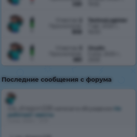
30
Пропали
530
19:55
апр.
все
2026
гены
г.,
Ответов:
2
TechnoLogister
14:01
в
Рассмотрено
Просмотров:
7 авг. 2025 г.,
Не
858
16:00
лабораторной
получается
тумбе
зайти
Автор
Ответов:
3
Oculin
ice_dragon228
на
Рассмотрено
,
Просмотров:
5 апр. 2025 г.,
14
Не
881
23:55
сервер
апр.
работают
Автор
2026
ice_dragon228
квесты
,
г.,
Последние сообщения с форума
24
Автор
17:50
мая
ice_dragon228
,
2025
5
г.,
апр.
1:54
2025
ice_dragon228
написал в обсуждении
Не
г.,
работают квесты
12:19
5 апр. 2025 г., 12:19