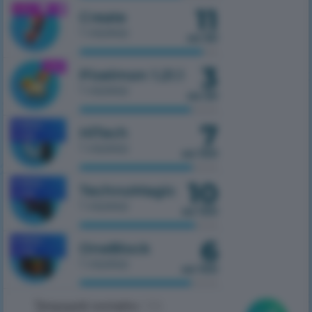
11
1.21.1
Create
1 сервер
из 50
3
1.21.1
Pixelmon 1.21.1
1 сервер
из 50
7
MOBILE
HiTech
1.7.10
1 сервер
из 100
10
MOBILE
TechnoMagic
1.7.10
1 сервер
из 100
6
MOBILE
OneBlock
1.7.10
1 сервер
из 100
Текущий онлайн:
296