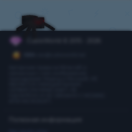
CubixWorld © 2015 - 2026
CEO:
ceo@cubixworld.net
Авторские права на Minecraft и
связанные с ним изображения
принадлежат Mojang и Microsoft. НЕ
ЯВЛЯЕТСЯ ОФИЦИАЛЬНЫМ
СЕРВИСОМ MINECRAFT. НЕ
ОДОБРЕНО И НЕ СВЯЗАНО С MOJANG
ИЛИ MICROSOFT.
Полезная информация
Как начать игру