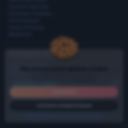
Скачать лаунчер
Игровые сервера
Регистрация
Наша команда
Вакансии
Полезные ссылки
Промо страница
Мы используем файлы cookie
Правила игры
для работы сайта, защиты форм
Соглашение пользователя
и необязательной статистики.
Внимание, ВАЙП!
Политика конфиденциальности
ПРИНЯТЬ ВСЕ
Политика Cookie
На всех серверах прошел
вайп с обновлением
!
Запросы по данным
Ждем вас на обновленных серверах.
ОТКЛОНИТЬ НЕОБЯЗАТЕЛЬНЫЕ
Контакты
Настройки Cookie
Посмотреть обновления
Настройки
Узнать больше
Политика Cookie
Статус серверов