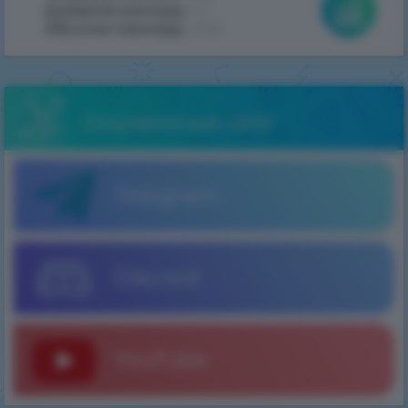
Дневной рекорд:
411
Абсолют рекорд:
2062
Социальные сети
Telegram
Discord
YouTube