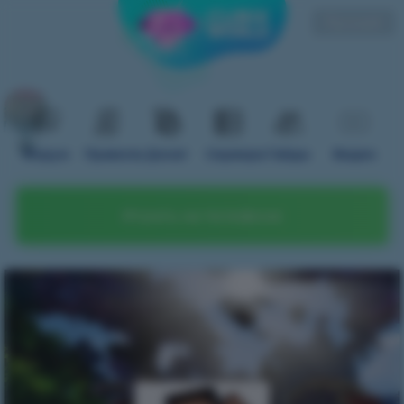
Русский
Форум
Правила
Донат
Сервера
Гайды
Видео
Играть на телефоне